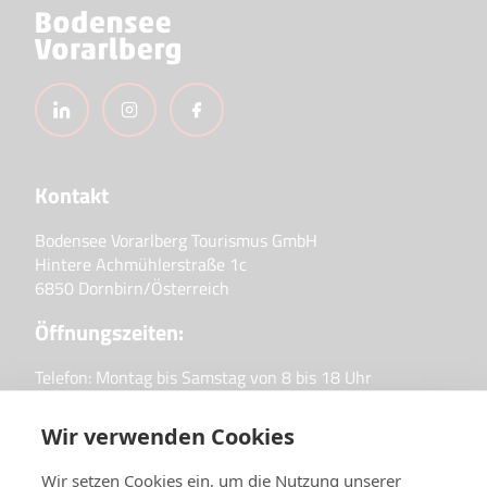
Kontakt
Bodensee Vorarlberg Tourismus GmbH
Hintere Achmühlerstraße 1c
6850 Dornbirn/Österreich
Öffnungszeiten:
Telefon: Montag bis Samstag von 8 bis 18 Uhr
Büro: Montag bis Donnerstag von 9 bis 16 Uhr &
Freitag von 9 bis 12 Uhr
Wir verwenden Cookies
Wir setzen Cookies ein, um die Nutzung unserer