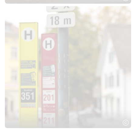
die Meldung, dass die Karte nicht aktiviert wurde und der
Gast sich an den Gasgeber/Anbieter wenden soll. Da die
persönliche E-Mail-Adresse jedoch nicht mit der booking.com
Alias-Adresse auf dem Meldeschein übereinstimmt, konnte
keine automatische Verknüpfung zum Meldeschein
hergestellt werden. Aus diesem Grund war auch keine
Gästekarte in der App sichtbar.
Die richtige E-Mail-Adresse muss nun im
Webclient/Hotelsoftware richtiggestellt werden, damit über
das Widget ein Zugang angefordert werden kann.