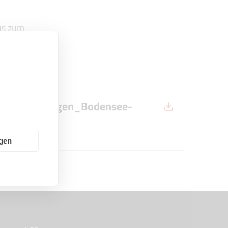
us zum
äftsbedingungen_Bodensee-
us
ngen