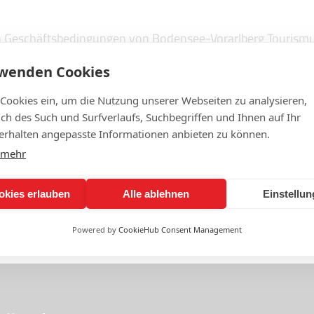
n Geschäftsbedingungen von Bodensee-Vorarlberg Tourism
rwenden Cookies
 Cookies ein, um die Nutzung unserer Webseiten zu analysieren,
lich des Such und Surfverlaufs, Suchbegriffen und Ihnen auf Ihr
rhalten angepasste Informationen anbieten zu können.
Allgemeine Gesch
 mehr
Vorarlberg Tourism
PDF
409 KB
okies erlauben
Alle ablehnen
Einstellu
Powered by
CookieHub Consent Management