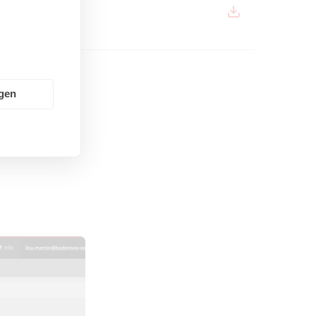
egorien
ngen
 ein Event in