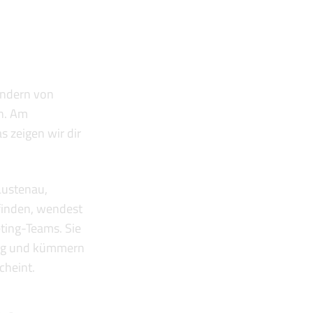
endern von
n. Am
s zeigen wir dir
Lustenau,
finden, wendest
ting-Teams. Sie
ndig und kümmern
cheint.