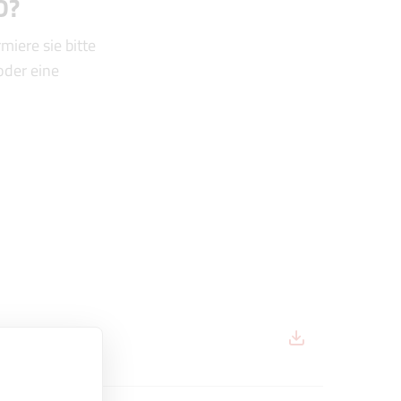
D?
iere sie bitte
oder eine
l