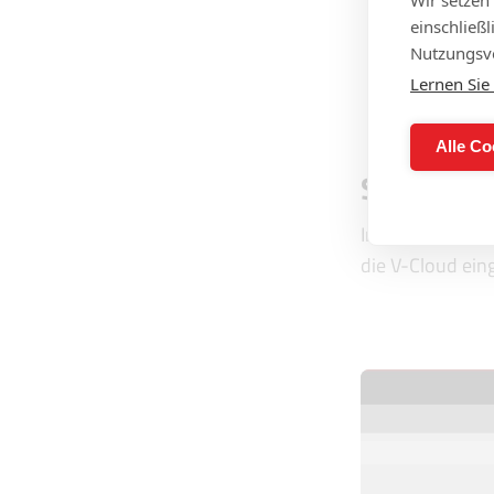
einschließ
Nutzungsve
Lernen Sie
Alle Co
SO FUNKT
Im Video kannst
die V-Cloud eing