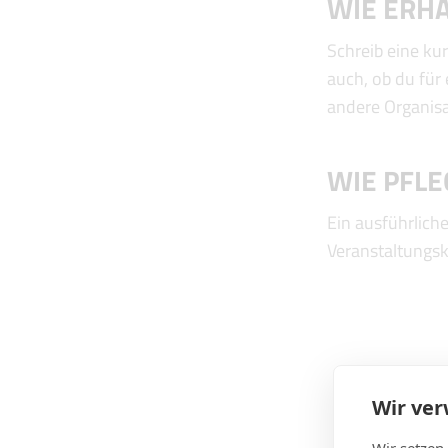
WIE ERHA
Schreib eine ku
auch, ob du für 
andere Organisat
WIE PFLE
Ein ausführlich
Veranstaltungsk
Wir ve
Wir setzen