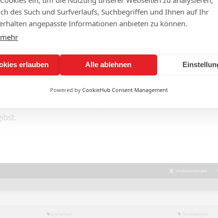
Veranstaltungskat
lich des Such und Surfverlaufs, Suchbegriffen und Ihnen auf Ihr
PDF
49 KB
rhalten angepasste Informationen anbieten zu können.
 mehr
okies erlauben
Alle ablehnen
Einstellu
IONIERT'S
Powered by
CookieHub Consent Management
 du dir ansehen, wie die Eingabemaske aussieht und wie du
ibst.