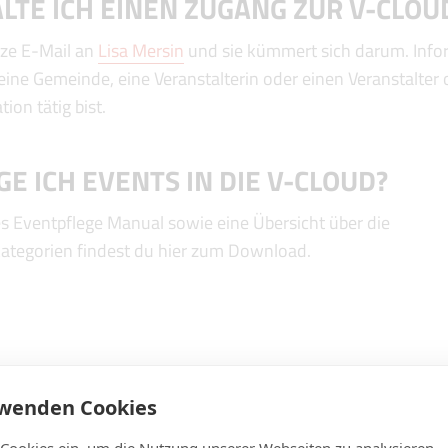
LTE ICH EINEN ZUGANG ZUR V-CLOU
rze E-Mail an
Lisa Mersin
und sie kümmert sich darum. Inform
eine Gemeinde, eine Veranstalterin oder einen Veranstalter 
ion tätig bist.
GE ICH EVENTS IN DIE V-CLOUD?
es Eventpflege Manual sowie eine Übersicht über die
ategorien findest du hier zum Download.
Eventpflege Manua
rwenden Cookies
PDF
829 KB
 Cookies ein, um die Nutzung unserer Webseiten zu analysieren,