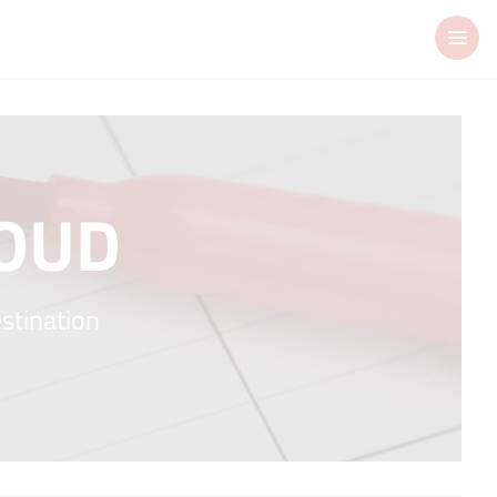
LOUD
estination